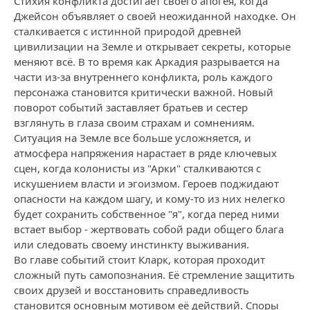
Стихия конфликта достигает своего апогея, когда
Джейсон объявляет о своей неожиданной находке. Он
сталкивается с истинной природой древней
цивилизации на Земле и открывает секреты, которые
меняют всё. В то время как Аркадия разрывается на
части из-за внутреннего конфликта, роль каждого
персонажа становится критически важной. Новый
поворот событий заставляет братьев и сестер
взглянуть в глаза своим страхам и сомнениям.
Ситуация на Земле все больше усложняется, и
атмосфера напряжения нарастает в ряде ключевых
сцен, когда колонисты из "Арки" сталкиваются с
искушением власти и эгоизмом. Героев поджидают
опасности на каждом шагу, и кому-то из них нелегко
будет сохранить собственное "я", когда перед ними
встает выбор - жертвовать собой ради общего блага
или следовать своему инстинкту выживания.
Во главе событий стоит Кларк, которая проходит
сложный путь самопознания. Её стремление защитить
своих друзей и восстановить справедливость
становится основным мотивом её действий. Споры