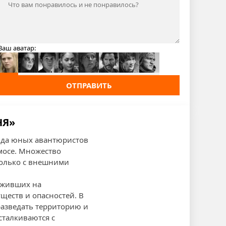
Ваш аватар:
ОТПРАВИТЬ
НЯ»
анда юных авантюристов
мосе. Множество
только с внешними
выживших на
ществ и опасностей. В
азведать территорию и
сталкиваются с