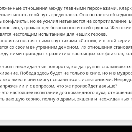
пряженные отношения между главными персонажами. Кларк
лжает искать свой путь среди хаоса. Она пытается объедин
 конфликты, но её усилия натыкаются на сопротивление. В 
новое зло, угрожающее безопасности всей группы. Жестокие
вятся настоящим испытанием для наших героев.
тановятся постоянными спутниками «Сотни», и в этой серии
ется со своим внутренним демоном. Их отношения становя
жду ними приводит к развитию настоящих конфликтов, ко
носит неожиданные повороты, когда группы сталкиваются 
ивание. Победа здесь будет не только в силе, но и в мудрос
олько вместе они смогут справиться с испытаниями. Непред
напряжении и с вопросом, что же произойдет дальше?
- это настоящее испытание для командного духа, отношений
ватывающую серию, полную драмы, экшена и неожиданных 