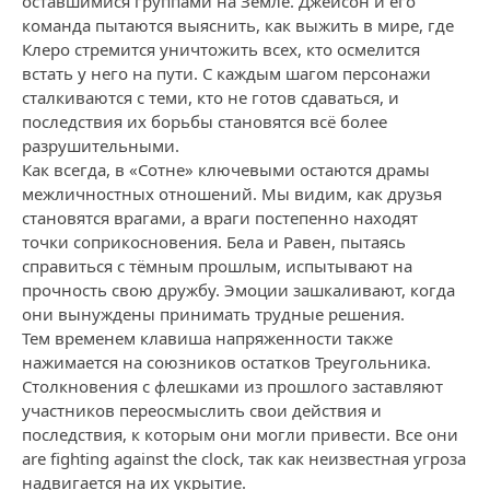
оставшимися группами на Земле. Джейсон и его
команда пытаются выяснить, как выжить в мире, где
Клеро стремится уничтожить всех, кто осмелится
встать у него на пути. С каждым шагом персонажи
сталкиваются с теми, кто не готов сдаваться, и
последствия их борьбы становятся всё более
разрушительными.
Как всегда, в «Сотне» ключевыми остаются драмы
межличностных отношений. Мы видим, как друзья
становятся врагами, а враги постепенно находят
точки соприкосновения. Бела и Равен, пытаясь
справиться с тёмным прошлым, испытывают на
прочность свою дружбу. Эмоции зашкаливают, когда
они вынуждены принимать трудные решения.
Тем временем клавиша напряженности также
нажимается на союзников остатков Треугольника.
Столкновения с флешками из прошлого заставляют
участников переосмыслить свои действия и
последствия, к которым они могли привести. Все они
are fighting against the clock, так как неизвестная угроза
надвигается на их укрытие.