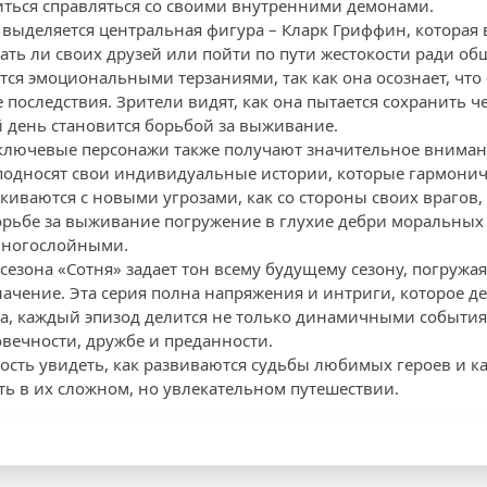
иться справляться со своими внутренними демонами.
 выделяется центральная фигура – Кларк Гриффин, которая 
ть ли своих друзей или пойти по пути жестокости ради об
ся эмоциональными терзаниями, так как она осознает, что 
последствия. Зрители видят, как она пытается сохранить ч
й день становится борьбой за выживание.
ключевые персонажи также получают значительное внимани
подносят свои индивидуальные истории, которые гармонич
киваются с новыми угрозами, как со стороны своих врагов,
орьбе за выживание погружение в глухие дебри моральных
многослойными.
сезона «Сотня» задает тон всему будущему сезону, погружая
ачение. Эта серия полна напряжения и интриги, которое д
гда, каждый эпизод делится не только динамичными событи
ечности, дружбе и преданности.
ость увидеть, как развиваются судьбы любимых героев и к
ть в их сложном, но увлекательном путешествии.