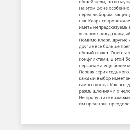
общей цели, но и науч
На этом фоне особенно
перед выбором: защища
шаг Кларк сопровождает
иметь непредсказуемые 
условиях, когда кажды
Помимо Кларк, другие 
другие все больше пре
общий сюжет. Они стал
конфликтами. В этой б
персонажи еще более 
Первая серия седьмого 
каждый выбор имеет зн
самого конца. Как все
размышлениями о челов
Не пропустите возможн
им предстоит преодоле