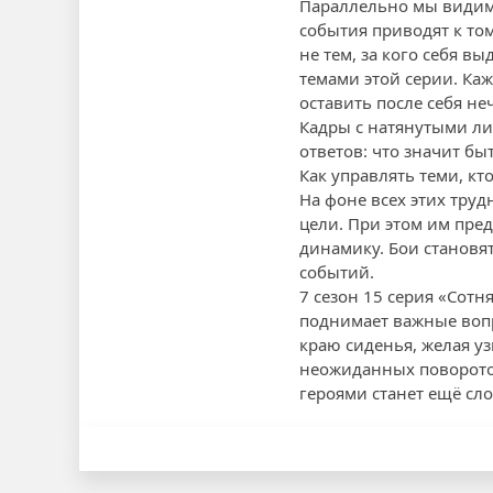
Параллельно мы видим
события приводят к то
не тем, за кого себя 
темами этой серии. Каж
оставить после себя не
Кадры с натянутыми л
ответов: что значит б
Как управлять теми, кт
На фоне всех этих тру
цели. При этом им пре
динамику. Бои становя
событий.
7 сезон 15 серия «Сотн
поднимает важные вопр
краю сиденья, желая у
неожиданных поворотов
героями станет ещё сл