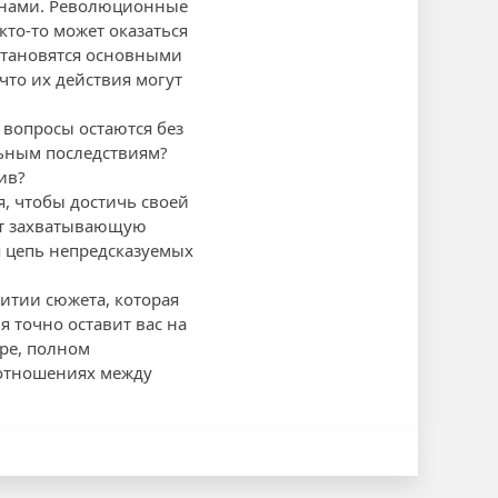
монами. Революционные
кто-то может оказаться
 становятся основными
что их действия могут
вопросы остаются без
льным последствиям?
ив?
я, чтобы достичь своей
аёт захватывающую
я цепь непредсказуемых
витии сюжета, которая
 точно оставит вас на
ре, полном
 отношениях между