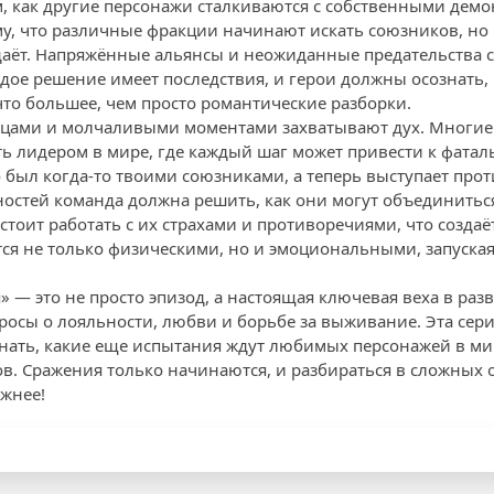
, как другие персонажи сталкиваются с собственными де
му, что различные фракции начинают искать союзников, но 
выдаёт. Напряжённые альянсы и неожиданные предательства
дое решение имеет последствия, и герои должны осознать, 
что большее, чем просто романтические разборки.
ицами и молчаливыми моментами захватывают дух. Многие 
ыть лидером в мире, где каждый шаг может привести к фата
о был когда-то твоими союзниками, а теперь выступает прот
дностей команда должна решить, как они могут объединитьс
дстоит работать с их страхами и противоречиями, что созд
тся не только физическими, но и эмоциональными, запуска
я» — это не просто эпизод, а настоящая ключевая веха в раз
осы о лояльности, любви и борьбе за выживание. Эта серия
знать, какие еще испытания ждут любимых персонажей в ми
. Сражения только начинаются, и разбираться в сложных
ожнее!