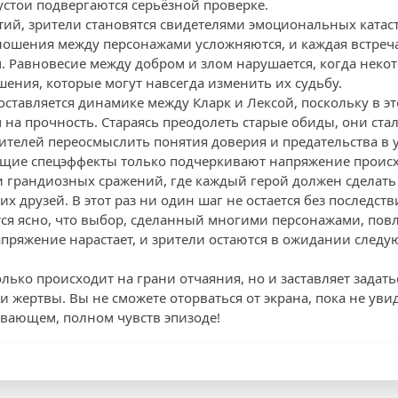
устои подвергаются серьёзной проверке.
тий, зрители становятся свидетелями эмоциональных катас
ошения между персонажами усложняются, и каждая встреча
. Равновесие между добром и злом нарушается, когда неко
ения, которые могут навсегда изменить их судьбу.
ставляется динамике между Кларк и Лексой, поскольку в эт
 на прочность. Стараясь преодолеть старые обиды, они ст
рителей переосмыслить понятия доверия и предательства в 
ющие спецэффекты только подчеркивают напряжение проис
и грандиозных сражений, где каждый герой должен сделать 
их друзей. В этот раз ни один шаг не остается без последств
тся ясно, что выбор, сделанный многими персонажами, повл
апряжение нарастает, и зрители остаются в ожидании след
олько происходит на грани отчаяния, но и заставляет задат
 жертвы. Вы не сможете оторваться от экрана, пока не увид
ывающем, полном чувств эпизоде!