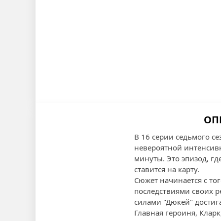
ОП
В 16 серии седьмого с
невероятной интенсивн
минуты. Это эпизод, гд
ставится на карту.
Сюжет начинается с то
последствиями своих р
силами "Дюкей" достиг
Главная героиня, Кларк