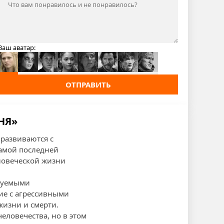
Ваш аватар:
ОТПРАВИТЬ
НЯ»
 развиваются с
самой последней
еловеческой жизни
азуемыми
ие с агрессивными
жизни и смерти.
человечества, но в этом