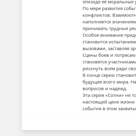
эпизоде её моральные 
По мере развития собы
конфликтов. Взаимоотн
наполняется значением
принимать трудные реш
Особое внимание предо
становится испытанием
вызовами, заставляя з
Сцены боев и потряса
становятся участникам
рискнуть всем ради сво
В конце серии станови
будущее всего мира. Н
вопросов и надежд.
Эта серия «Сотни» не т
настоящей цене жизни и
события в этом захват