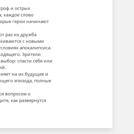
троф и острых
, каждое слово
торые герои начинают
от раз их дружба
алкиваются с новыми
условиях апокалипсиса.
ходящего. Зрители
выбор: спасти себя или
ий.
ияет на их будущее и
ующего эпизода, полные
ься вопросом о
ите, как развернутся